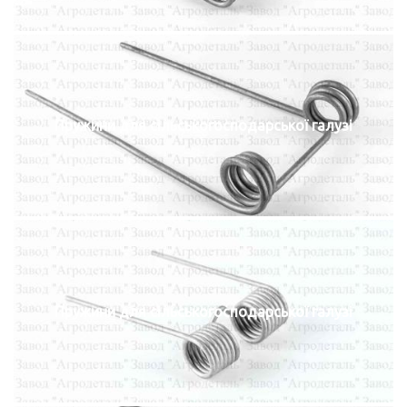
Пружини для сільськогосподарської галузі
Пружини для сільськогосподарської галузі