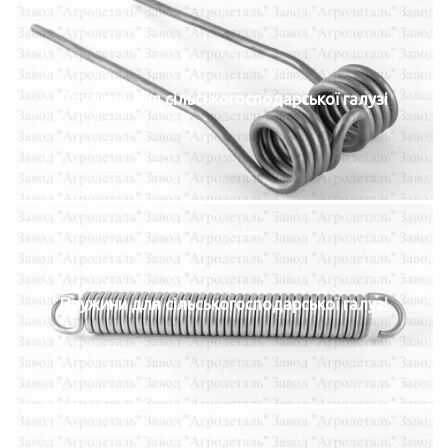
Пружини для сільськогосподарської галузі
Пружини для сільськогосподарської галузі