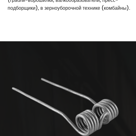
(грабли-ворошилки, валкообразователи, пресс-
подборщики), в зерноуборочной технике (комбайны).