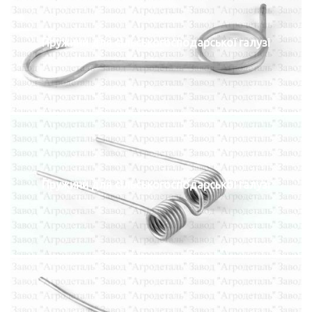
Пружини для сільськогосподарської галузі
Пружини для сільськогосподарської галузі