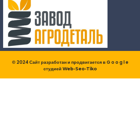
© 2024 Сайт разработан и продвигается в G o o g l e
студией
Web-Seo-Tiko