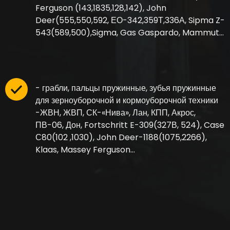
Ferguson (143,1835,128,142), John
Deer(555,550,592, ЕО-342,359Т,336А, Sipma Z-
543(589,500),Sigma, Gas Gaspardo, Mammut…
- грабли, пальцы пружинные, зубья пружинные
для зерноуборочной и кормоуборочной техники
-ЖВН, ЖВП, СК-«Нива», Лан, КПП, Акрос,
ПВ-06, Дон, Fortschritt E-309(327В, 524), Case
С80(102 ,1030), John Deer-1188(1075,2266),
Klaas, Massey Ferguson…