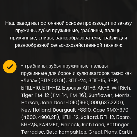
Наш завод на постоянной основе производит по заказу
пружины, зубья пружинные, граблины, пальцы
пружинные, спицы, валкообразователи, грабли для
разнообразной сельскохозяйственной техники:
- граблины, зубья пружинные, пальцы
пружинные для борон и культиваторов таких как
«Лира» (БПУ 00.01), ЗПГ-24, ЗПГ-15, ЗБР,
БПШ-10, БПН-12, Европак АП-6, АК-6, Wil Rich,
Tiger TM-12 (TM-14, TM-16), Sunflower, Morris,
Horsch, John Deer-1010(960,1000,637,2210),
New Holland, Bourgault -8810, Case RMX-370
(4800, 4900,211), КГШ-12, Salford, БП-12, Борго,
КН-2,8, FARMET, Einbock, Rich Land, Pottinger
Terradisc, Beta kompaktор, Great Plans, Earth