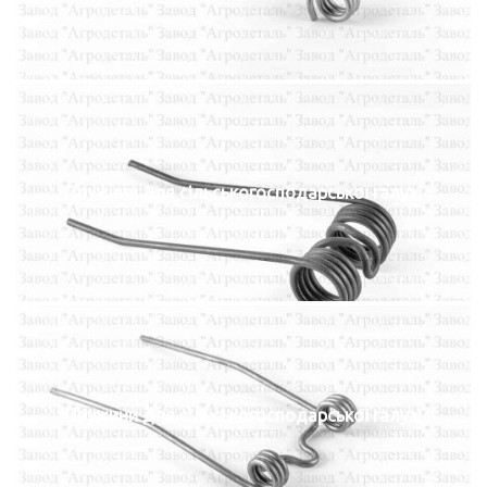
Пружини для сільськогосподарської галузі
Пружини для сільськогосподарської галузі