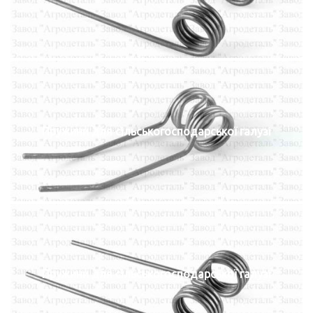
Пружини для сільськогосподарської галузі
Пружини для сільськогосподарської галузі