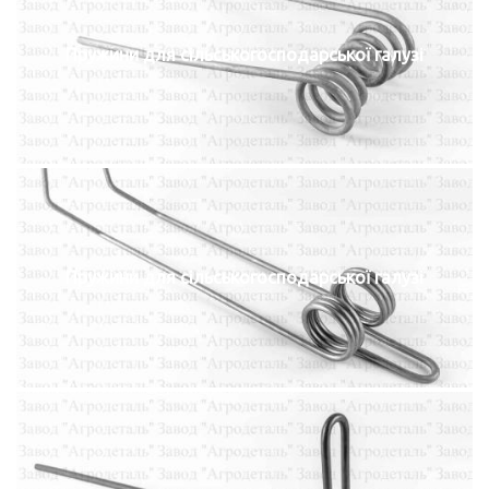
Пружини для сільськогосподарської галузі
Пружини для сільськогосподарської галузі