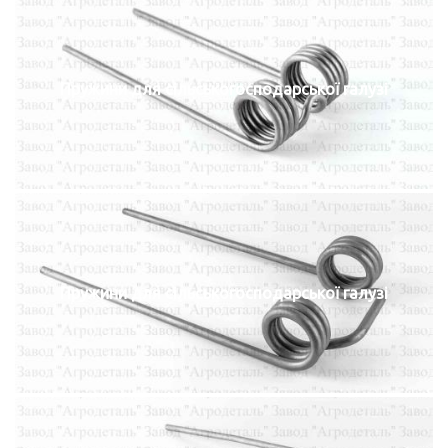
Пружини для сільськогосподарської галузі
Пружини для сільськогосподарської галузі