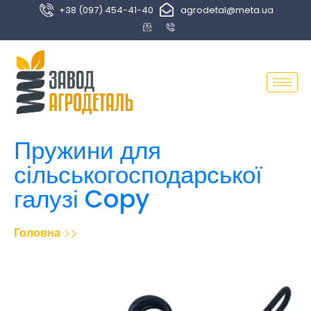
+38 (097) 454-41-40
agrodetal@meta.ua
Пружини для
сільськогосподарської
галузі Copy
Головна
Пружини